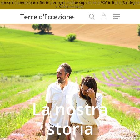
spese di spedizione offerte per ogni ordine superiore a 90€ in Italia (Sardegna
e Sicilia escluse)
Terre d'Eccezione
Hit enter to search or ESC to close
La nostra
storia