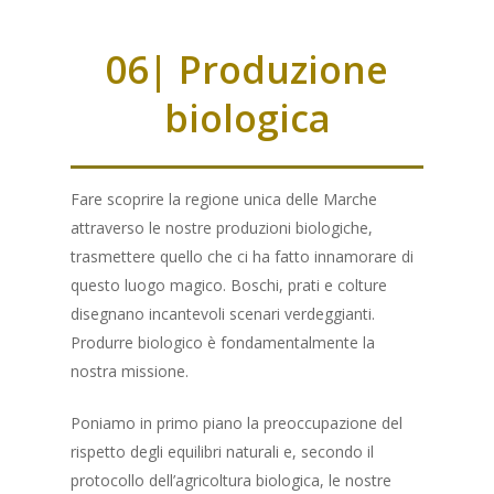
OLIO E.V.O
SHOP
06| Produzione
DELUXE
Aceto Balsamico Mode
CHI SIAMO
biologica
BLEND
LOUNGE
IL MAG
ACETO BALSAMICO 
MIELE
LECCINO
BLEND
BAG IN BOX
MILLE MARI
PROFESSIONISTI
Fare scoprire la regione unica delle Marche
“CONFETTURE”
MIGNOLA
LECCINO
BLEND
CONFEZIONI
attraverso le nostre produzioni biologiche,
MILLE COLLI
AGRUMI & PEPERO
CONTATTI
SPALMABILE
RAGGIA
MIGNOLA
LECCINO
BOX “DELUXE“
trasmettere quello che ci ha fatto innamorare di
questo luogo magico. Boschi, prati e colture
MILLE MONTI
ALBICOCCA & VANI
ARACHIDE & CACAO
OLI ESSENZIALI
RAGGIA
MIGNOLA
BOX “LOUNGE“
“ADOTTO“
disegnano incantevoli scenari verdeggianti.
MILLE TERRE
ARANCIA & VANIGL
MANDORLA & CAC
Elicrisio
Produrre biologico è fondamentalmente la
RAGGIA
UN OLIVO
nostra missione.
ACACIA
PERA & CANNELLA
NOCCIOLA & CACA
LAVANDA IBRIDA
UN ALVEARE
Poniamo in primo piano la preoccupazione del
CASTAGNO
PESCA & ANICE
PISTACCHIO & CAC
LAVANDA VERA
IL PACCHETTO ADOZ
I NOSTRI PRODOT
rispetto degli equilibri naturali e, secondo il
ERICA
PRUGNA & FIORE D
ROSMARINO
protocollo dell’agricoltura biologica, le nostre