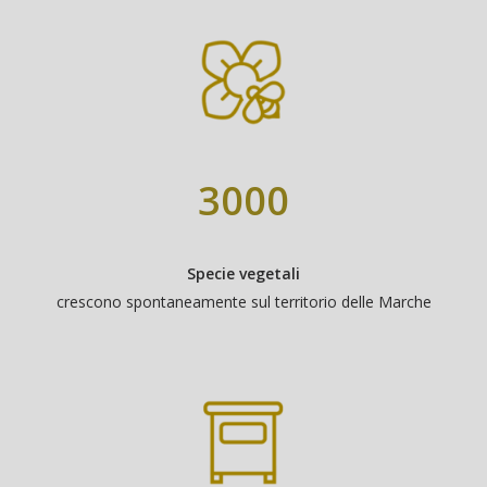
SULLA
FRAGOLA & MENTA
SALVIA
TIGLIO
FICO & CARDAMO
TIMO
CONFEZIONI
BOX “SCOPERTA”
BOX “GOURMET”
3000
Specie vegetali
crescono spontaneamente sul territorio delle Marche