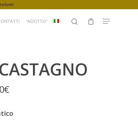
 escluse)
CONTATTI
“ADOTTO“
 CASTAGNO
0
€
tico