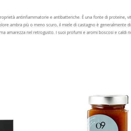
proprietà antinfiammatorie e antibatteriche. È una fonte di proteine, vit
re ambra più o meno scuro, il miele di castagno è generalmente di tes
a amarezza nel retrogusto. I suoi profumi e aromi boscosi e caldi ric