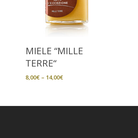
CONFEZIONI
BOX “SCOPERTA”
BOX “GOURMET”
Scegli
MIELE “MILLE
TERRE“
8,00
€
–
14,00
€