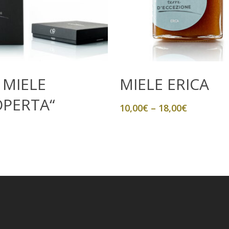
Aggiungi Al Carrello
Scegli
 MIELE
MIELE ERICA
OPERTA“
10,00
€
–
18,00
€