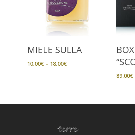
Scegli
MIELE SULLA
BOX
“SC
10,00
€
–
18,00
€
89,00
€