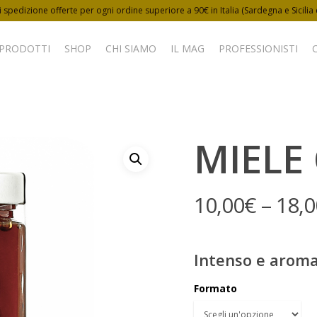
 spedizione offerte per ogni ordine superiore a 90€ in Italia (Sardegna e Sicilia
 PRODOTTI
SHOP
CHI SIAMO
IL MAG
PROFESSIONISTI
MIELE
10,00
€
–
18,0
Intenso e aroma
Formato