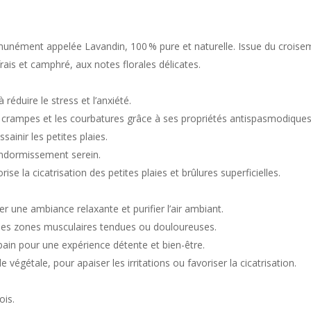
unément appelée Lavandin, 100 % pure et naturelle. Issue du croisemen
frais et camphré, aux notes florales délicates.
 réduire le stress et l’anxiété.
s crampes et les courbatures grâce à ses propriétés antispasmodique
ssainir les petites plaies.
n endormissement serein.
rise la cicatrisation des petites plaies et brûlures superficielles.
r une ambiance relaxante et purifier l’air ambiant.
 les zones musculaires tendues ou douloureuses.
bain pour une expérience détente et bien-être.
 végétale, pour apaiser les irritations ou favoriser la cicatrisation.
ois.