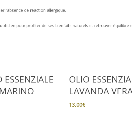
er l’absence de réaction allergique.
uotidien pour profiter de ses bienfaits naturels et retrouver équilibre 
Aggiungi Al Carrello
Aggiungi Al Carrello
O ESSENZIALE
OLIO ESSENZIA
MARINO
LAVANDA VER
13,00
€