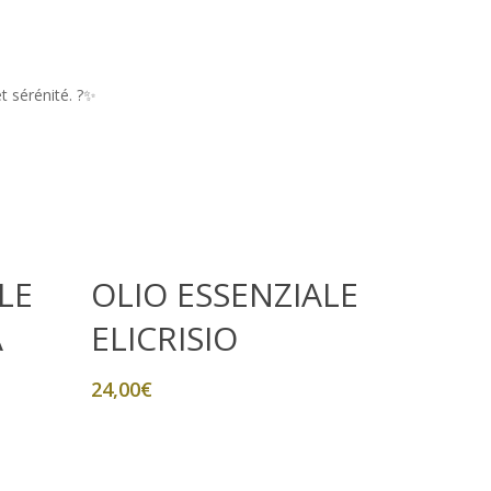
TIGLIO
FICO & CARDAMOMO
TIMO
CONFEZIONI
et sérénité. ?✨
BOX “SCOPERTA”
BOX “GOURMET”
Aggiungi Al Carrello
LE
OLIO ESSENZIALE
A
ELICRISIO
24,00
€