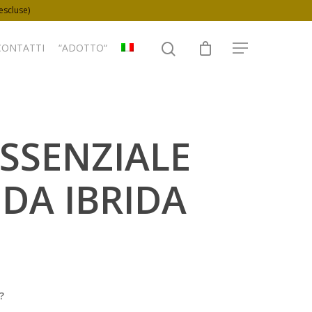
 escluse)
CONTATTI
“ADOTTO“
ESSENZIALE
DA IBRIDA
?