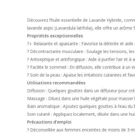
Découvrez l’huile essentielle de Lavande Hybride, comm
lavande aspic (Lavandula latifolia), elle offre un arôme 
Propriétés exceptionnelles
?‍♀️ Relaxante et apaisante : Favorise la détente et aide à
? Décontractante musculaire : Soulage les tensions, le
? Antiseptique et antifongique : Aide à purifier l’air et à a
? Facilite le sommeil : En diffusion, elle contribue à u
? Soin de la peau : Apaise les irritations cutanées et favo
Utilisations recommandées
Diffusion : Quelques gouttes dans un diffuseur pour crée
Massage : Diluez dans une huile végétale pour masser
Bain aromatique : Ajoutez quelques gouttes à l’eau du 
Soin cutané : Appliquez localement, diluée dans une huile
Précautions d’emploi
? Déconseillée aux femmes enceintes de moins de 3 m