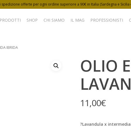
 spedizione offerte per ogni ordine superiore a 90€ in Italia (Sardegna e Sicilia
 PRODOTTI
SHOP
CHI SIAMO
IL MAG
PROFESSIONISTI
DA IBRIDA
OLIO 
LAVAN
11,00
€
?Lavandula x intermedia