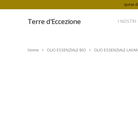
spese di
Terre d'Eccezione
I NOSTRI
Home
OLIO ESSENZIALE BIO
OLIO ESSENZIALE LAVAN
Hit enter to search or ESC to close