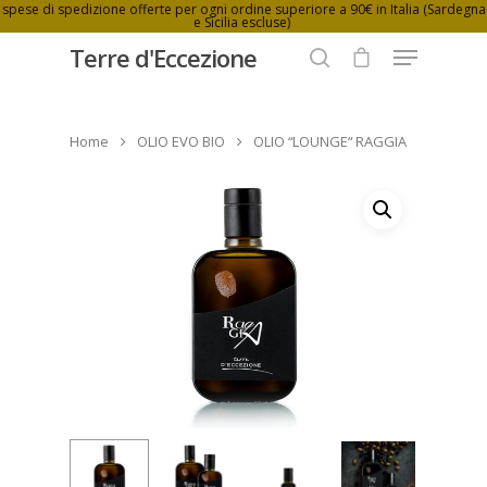
spese di spedizione offerte per ogni ordine superiore a 90€ in Italia (Sardegna
e Sicilia escluse)
Terre d'Eccezione
Home
OLIO EVO BIO
OLIO “LOUNGE“ RAGGIA
Hit enter to search or ESC to close