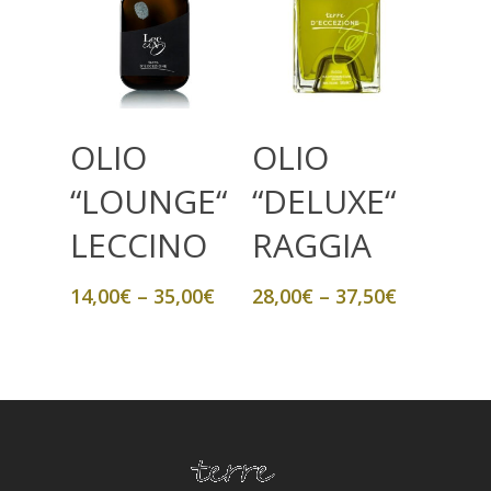
Scegli
Scegli
OLIO
OLIO
“LOUNGE“
“DELUXE“
LECCINO
RAGGIA
14,00
€
–
35,00
€
28,00
€
–
37,50
€