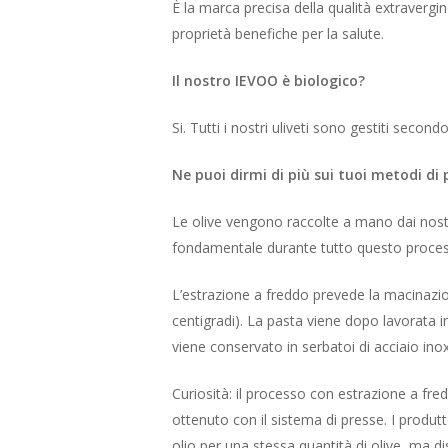
È la marca precisa della qualità extravergi
proprietà benefiche per la salute.
Il nostro IEVOO è biologico?
Si. Tutti i nostri uliveti sono gestiti secon
Ne puoi dirmi di più sui tuoi metodi di
Le olive vengono raccolte a mano dai nostri
fondamentale durante tutto questo processo
L’estrazione a freddo prevede la macinazione
centigradi). La pasta viene dopo lavorata in
viene conservato in serbatoi di acciaio ino
Curiosità: il processo con estrazione a fre
ottenuto con il sistema di presse. I produt
olio per una stessa quantità di olive, ma di