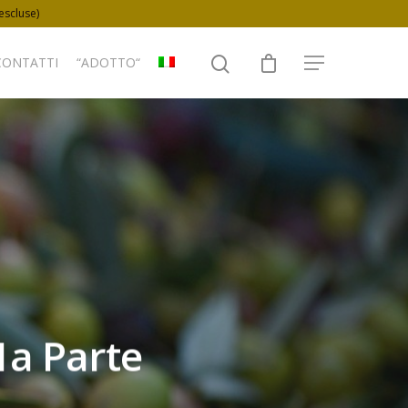
 escluse)
CONTATTI
“ADOTTO“
 1a Parte