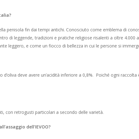
talia?
a della penisola fin dai tempi antichi. Conosciuto come emblema di co
ntro di leggende, tradizioni e pratiche religiose risalenti a oltre 4.000 
ante leggero, e come un fiocco di bellezza in cui le persone si immergev
io d’oliva deve avere un’acidità inferiore a 0,8%. Poiché ogni raccolta
ti, con retrogusti particolari a secondo delle varietà.
all’assaggio dell’IEVOO?