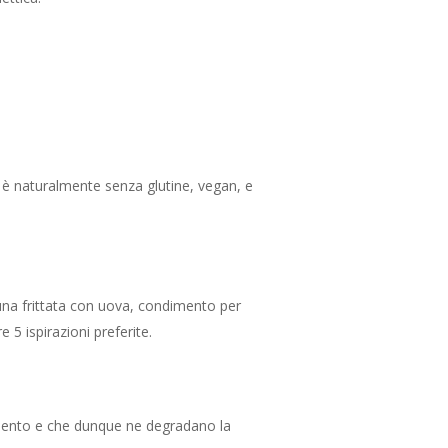
IL PACCHETTO ADOZIONE
ERICA
PRUGNA & FIORE DI MALVA
ROSMARINO
SULLA
FRAGOLA & MENTA
SALVIA
TIGLIO
FICO & CARDAMOMO
TIMO
CONFEZIONI
, è naturalmente senza glutine, vegan, e
BOX “SCOPERTA”
BOX “GOURMET”
e una frittata con uova, condimento per
e 5 ispirazioni preferite.
alimento e che dunque ne degradano la