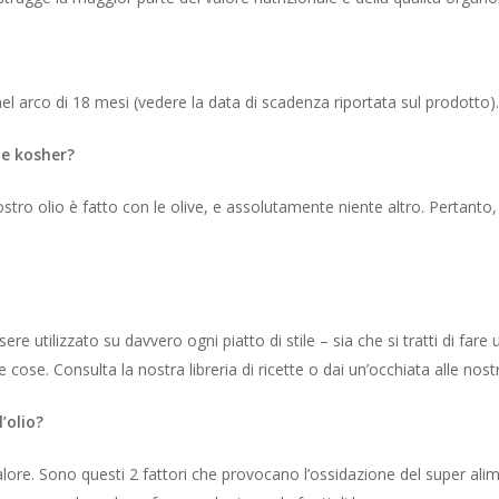
 nel arco di 18 mesi (vedere la data di scadenza riportata sul prodotto).
 e kosher?
ostro olio è fatto con le olive, e assolutamente niente altro. Pertanto
e utilizzato su davvero ogni piatto di stile – sia che si tratti di far
 cose. Consulta la nostra libreria di ricette o dai un’occhiata alle nostr
’olio?
l calore. Sono questi 2 fattori che provocano l’ossidazione del super 