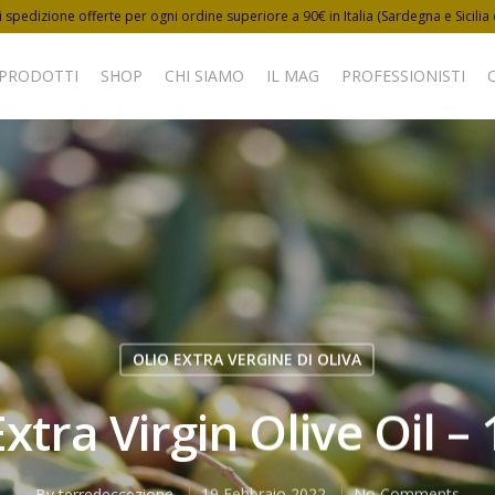
 spedizione offerte per ogni ordine superiore a 90€ in Italia (Sardegna e Sicilia
 PRODOTTI
SHOP
CHI SIAMO
IL MAG
PROFESSIONISTI
OLIO EXTRA VERGINE DI OLIVA
Extra Virgin Olive Oil –
By
terredeccezione
19 Febbraio 2022
No Comments