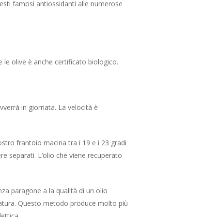
questi famosi antiossidanti alle numerose
I NOSTRI PRODOTTI
OLIO E.V.O
SHOP
e le olive è anche certificato biologico.
DELUXE
Aceto Balsamico Modena IGP
CHI SIAMO
BLEND
LOUNGE
ACETO BALSAMICO IGP
MIELE
IL MAG
vverrà in giornata. La velocità è
LECCINO
BLEND
BAG IN BOX
MILLE MARI
“CONFETTURE”
PROFESSIONISTI
MIGNOLA
LECCINO
BLEND
CONFEZIONI
MILLE COLLI
AGRUMI & PEPERONCINO
SPALMABILE
stro frantoio macina tra i 19 e i 23 gradi
CONTATTI
RAGGIA
MIGNOLA
LECCINO
BOX “DELUXE“
MILLE MONTI
ALBICOCCA & VANIGLIA
ARACHIDE & CACAO
ere separati. L’olio che viene recuperato
OLI ESSENZIALI
RAGGIA
MIGNOLA
BOX “LOUNGE“
“ADOTTO“
MILLE TERRE
ARANCIA & VANIGLIA
MANDORLA & CACAO
Elicrisio
za paragone a la qualità di un olio
RAGGIA
UN OLIVO
ACACIA
PERA & CANNELLA
NOCCIOLA & CACAO
LAVANDA IBRIDA
mperatura. Questo metodo produce molto più
UN ALVEARE
CASTAGNO
PESCA & ANICE
PISTACCHIO & CACAO
LAVANDA VERA
ettica.