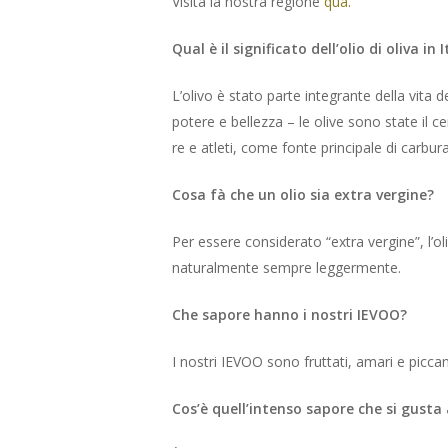
Visita la nostra regione
quà
.
Qual è il significato dell’olio di oliva in I
L’olivo è stato parte integrante della vit
potere e bellezza – le olive sono state il ce
re e atleti, come fonte principale di carbur
Cosa fà che un olio sia extra vergine?
Per essere considerato “extra vergine”, l’ol
naturalmente sempre leggermente.
Che sapore hanno i nostri IEVOO?
I nostri IEVOO sono fruttati, amari e piccan
Cos’è quell’intenso sapore che si gusta 