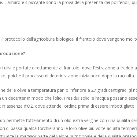
ne. L’amaro e il piccante sono la prova della presenza dei polifenoli, 
do il protocollo dell’agricoltura biologica. Il frantoio dove vengono molit
 produzione?
 ulivi e portate direttamente al frantoio, dove l’estrazione a freddo a
, poiché il processo di deteriorazione inizia poco dopo la raccolta.
 delle olive a temperatura pari o inferiore a 27 gradi centigradi (il no
 un decanter in modo che l’olio, i residui solidi e l’acqua possano ess
x in assenza d’O2, dove attende l’ordine prima di essere imbottigliato.
ddo permette l’ottenimento di un olio extra vergine con una qualità sen
tori di bassa qualità torchieranno le loro olive più volte ad alta te
strugge la maggior parte del valore nutrizionale e della qualità organol