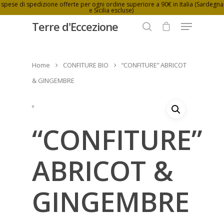
spese di spedizione offerte per ogni ordine superiore a 90€ in Italia (Sardegna
e Sicilia escluse)
Terre d'Eccezione
Home
CONFITURE BIO
“CONFITURE” ABRICOT
Hit enter to search or ESC to close
& GINGEMBRE
“CONFITURE”
ABRICOT &
GINGEMBRE