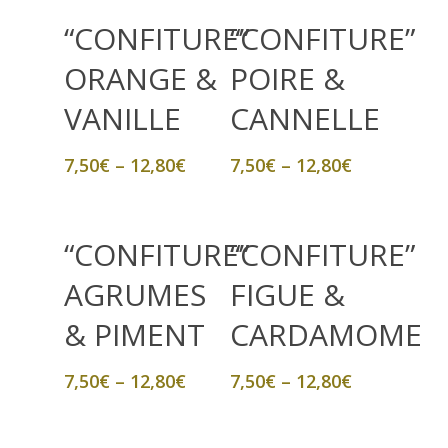
LE PACK ADOPTION
Select Options
Select Options
PISTACHE | CACAO
“CONFITURE”
“CONFITURE”
BRUYÈRE
PÊCHE | ANIS
LAVANDE VRAIE
ORANGE &
POIRE &
ESPARCETTE
POIRE | CANNELLE
SAUGE
VANILLE
CANNELLE
TILLEUL
PRUNE | FLEURS D
THYM
MAUVE
7,50
€
–
12,80
€
7,50
€
–
12,80
€
COFFRETS
BOX “DÉCOUVER
Select Options
Select Options
“CONFITURE”
“CONFITURE”
BOX “GOURMET”
AGRUMES
FIGUE &
& PIMENT
CARDAMOME
7,50
€
–
12,80
€
7,50
€
–
12,80
€