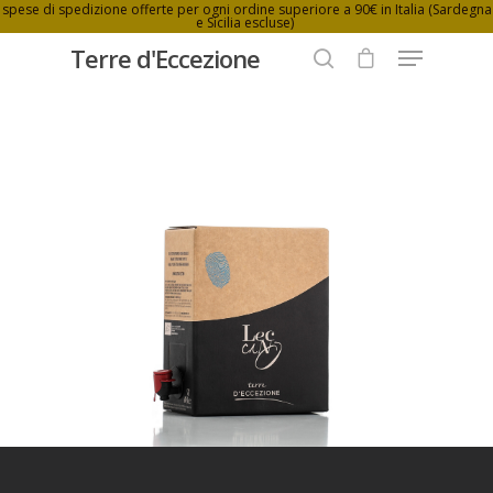
spese di spedizione offerte per ogni ordine superiore a 90€ in Italia (Sardegna
e Sicilia escluse)
Terre d'Eccezione
Hit enter to search or ESC to close