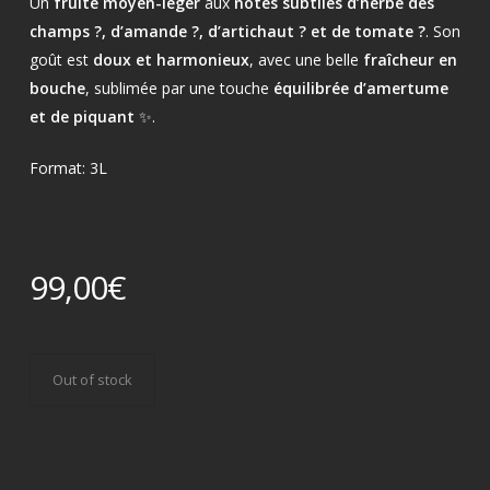
Un
fruité moyen-léger
aux
notes subtiles d’herbe des
champs ?, d’amande ?, d’artichaut ? et de tomate ?
. Son
goût est
doux et harmonieux
, avec une belle
fraîcheur en
bouche
, sublimée par une touche
équilibrée d’amertume
et de piquant
✨.
Format: 3L
99,00
€
Out of stock