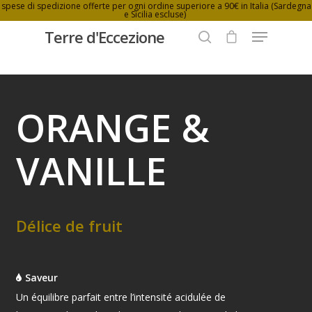
spese di spedizione offerte per ogni ordine superiore a 90€ in Italia (Sardegna
e Sicilia escluse)
Terre d'Eccezione
Hit enter to search or ESC to close
ORANGE &
VANILLE
Délice de fruit
Saveur
Un équilibre parfait entre l’intensité acidulée de