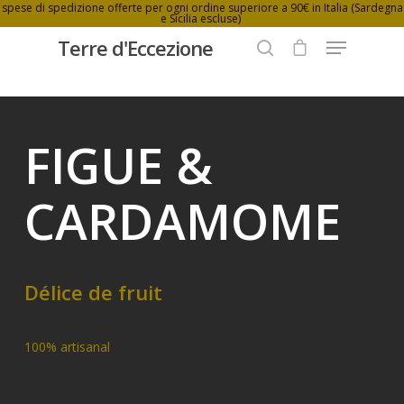
spese di spedizione offerte per ogni ordine superiore a 90€ in Italia (Sardegna
e Sicilia escluse)
Terre d'Eccezione
Hit enter to search or ESC to close
FIGUE &
CARDAMOME
Délice de fruit
100% artisanal