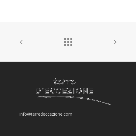
GIFT BOXES
“DISCOVERY“ BO
“GOURMET“ BOX
info@terredeccezione.com