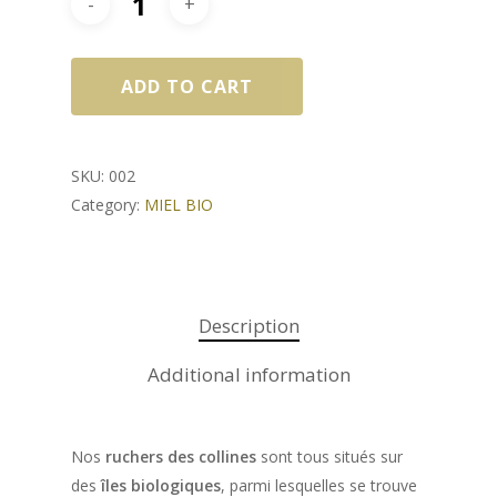
ADD TO CART
SKU:
002
Category:
MIEL BIO
NOS PRODUITS
Huile E.V.O
SHOP
DELUXE
Vinaigre Balsamique d
À PROPOS
Description
Modène IGP
BLEND
LOUNGE
Additional information
LE MAG
Vinaigre balsamiqu
MIEL
LECCINO
BLEND
BAG IN BOX
MILLE MARI
PROFESSIONNELS
“CONFITURES”
MIGNOLA
LECCINO
BLEND
COFFRETS
Nos
ruchers des collines
sont tous situés sur
MILLE COLLI
ABRICOT | GINGE
CONTACTS
PÂTES À TARTINER
des
îles biologiques
, parmi lesquelles se trouve
RAGGIA
MIGNOLA
LECCINO
BOX “DELUXE”