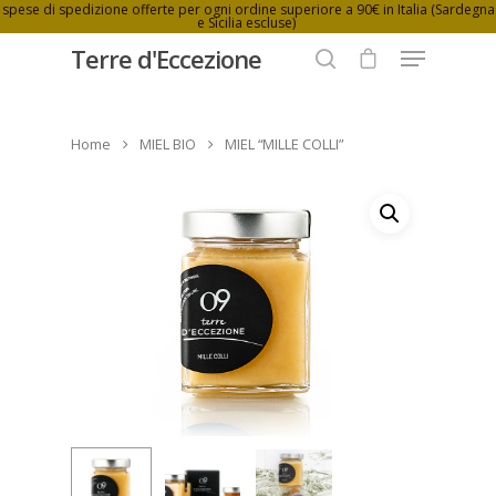
spese di spedizione offerte per ogni ordine superiore a 90€ in Italia (Sardegna
e Sicilia escluse)
Terre d'Eccezione
Home
MIEL BIO
MIEL “MILLE COLLI”
Hit enter to search or ESC to close