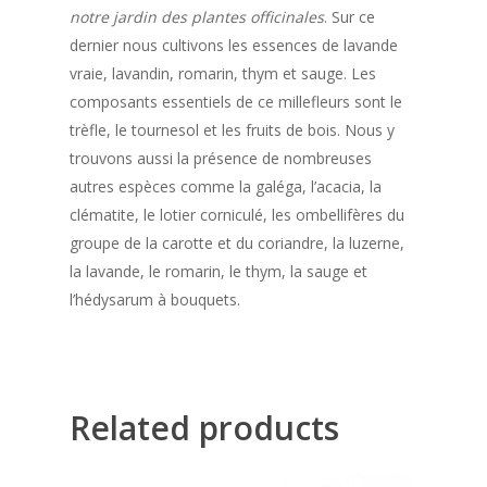
notre jardin des plantes officinales
. Sur ce
MILLE MONTI
AGRUMES | PIMEN
AMANDE | CACAO 
HUILES ESSENTIELLE
RAGGIA
MIGNOLA
BOX “LOUNGE”
“J’ADOPTE“
dernier nous cultivons les essences de lavande
MILLE TERRE
FIGUE | CARDAMO
CACAHUÈTE | CACA
HÉLICHRYSE ITALI
vraie, lavandin, romarin, thym et sauge. Les
RAGGIA
UN OLIVIER
EVO
composants essentiels de ce millefleurs sont le
ACACIA
FRAISE | MENTHE
ROMARIN
trèfle, le tournesol et les fruits de bois. Nous y
UNE RUCHE
NOISETTE | CACAO
trouvons aussi la présence de nombreuses
CHÂTAIGNER
ORANGE | VANILLE
LAVANDE HYBRIDE
LE PACK ADOPTION
NOS PRODUITS
autres espèces comme la galéga, l’acacia, la
PISTACHE | CACAO
BRUYÈRE
PÊCHE | ANIS
LAVANDE VRAIE
clématite, le lotier corniculé, les ombellifères du
Huile E.V.O
SHOP
groupe de la carotte et du coriandre, la luzerne,
ESPARCETTE
POIRE | CANNELLE
SAUGE
DELUXE
la lavande, le romarin, le thym, la sauge et
Vinaigre Balsamique d
À PROPOS
l’hédysarum à bouquets.
Modène IGP
TILLEUL
PRUNE | FLEURS D
THYM
BLEND
LOUNGE
MAUVE
LE MAG
Vinaigre balsamiqu
MIEL
COFFRETS
LECCINO
BLEND
BAG IN BOX
MILLE MARI
PROFESSIONNELS
BOX “DÉCOUVER
“CONFITURES”
MIGNOLA
LECCINO
BLEND
COFFRETS
Related products
MILLE COLLI
ABRICOT | GINGE
BOX “GOURMET”
CONTACTS
PÂTES À TARTINER
RAGGIA
MIGNOLA
LECCINO
BOX “DELUXE”
MILLE MONTI
AGRUMES | PIMEN
AMANDE | CACAO 